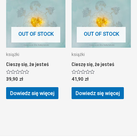
OUT OF STOCK
OUT OF STOCK
książki
książki
Cieszę się, że jesteś
Cieszę się, że jesteś
Oceniono
Oceniono
39,90
zł
41,90
zł
0
0
na
na
5
5
Dowiedz się więcej
Dowiedz się więcej