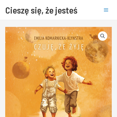
Skip
Mai
Cieszę się, że jesteś
to
Men
content
ilość
Czuję,
że
żyję